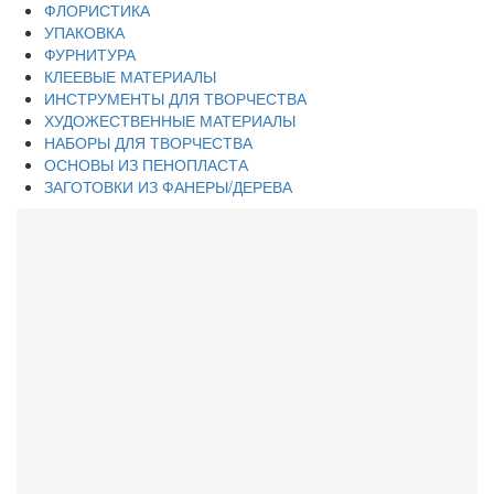
ФЛОРИСТИКА
УПАКОВКА
ФУРНИТУРА
КЛЕЕВЫЕ МАТЕРИАЛЫ
ИНСТРУМЕНТЫ ДЛЯ ТВОРЧЕСТВА
ХУДОЖЕСТВЕННЫЕ МАТЕРИАЛЫ
НАБОРЫ ДЛЯ ТВОРЧЕСТВА
ОСНОВЫ ИЗ ПЕНОПЛАСТА
ЗАГОТОВКИ ИЗ ФАНЕРЫ/ДЕРЕВА
Каталог
ПАТЧИ/ВЫРУБКА СОБСТВЕННОГО ПРОИЗВОДСТВА
НАБОРЫ ДЛЯ СОЗДАНИЯ РЕЗИНОК-ПУГОВОК
ВЫРУБКА ИЗ ШИФОНА
ВЫРУБКА С ЦВЕТНОЙ ПЕЧАТЬЮ НА МАТЕРИАЛЕ
СКЛАДКА СОБСТВЕННОГО ПРОИЗВОДСТВА
ПОДЛОЖКИ ДЛЯ ЗАКОЛОК/КАРТОЧКИ
ТЕРМОНАКЛЕЙКИ
ШАБЛОНЫ ДЛЯ СОЗДАНИЯ БАНТИКОВ И ЦВЕТКОВ
ФЕТР КОРЕЙСКИЙ
ФЕТР АМЕРИКАНСКИЙ
ФЕТР КИТАЙСКИЙ
ФЕТР С РИСУНКОМ