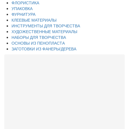
ФЛОРИСТИКА
УПАКОВКА
ФУРНИТУРА
КЛЕЕВЫЕ МАТЕРИАЛЫ
ИНСТРУМЕНТЫ ДЛЯ ТВОРЧЕСТВА
ХУДОЖЕСТВЕННЫЕ МАТЕРИАЛЫ
НАБОРЫ ДЛЯ ТВОРЧЕСТВА
ОСНОВЫ ИЗ ПЕНОПЛАСТА
ЗАГОТОВКИ ИЗ ФАНЕРЫ/ДЕРЕВА
Каталог
ПАТЧИ/ВЫРУБКА СОБСТВЕННОГО ПРОИЗВОДСТВА
НАБОРЫ ДЛЯ СОЗДАНИЯ РЕЗИНОК-ПУГОВОК
ВЫРУБКА ИЗ ШИФОНА
ВЫРУБКА С ЦВЕТНОЙ ПЕЧАТЬЮ НА МАТЕРИАЛЕ
СКЛАДКА СОБСТВЕННОГО ПРОИЗВОДСТВА
ПОДЛОЖКИ ДЛЯ ЗАКОЛОК/КАРТОЧКИ
ТЕРМОНАКЛЕЙКИ
ШАБЛОНЫ ДЛЯ СОЗДАНИЯ БАНТИКОВ И ЦВЕТКОВ
ФЕТР КОРЕЙСКИЙ
ФЕТР АМЕРИКАНСКИЙ
ФЕТР КИТАЙСКИЙ
ФЕТР С РИСУНКОМ