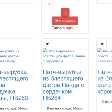
+
В корзину
Товар в
корзине
ч-вырубка
Патч-вырубка
Патч
блестящего
из блестящего
из б
ра
фетра Панда с
фетр
дочка
сердечком,
коро
ды, ПВ263
ПВ264
К-во 
 на складе: Много
К-во на складе: Много