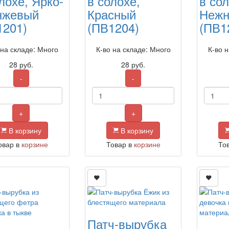
лохе, Ярко-
в солохе,
в сол
нжевый
Красный
Нежн
1201)
(ПВ1204)
(ПВ1
 на складе: Много
К-во на складе: Много
К-во 
28
руб.
28
руб.
-
-
+
+
В корзину
В корзину
овар в
корзине
Товар в
корзине
То
Патч-вырубка