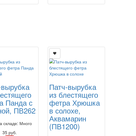
-вырубка
Патч-вырубка
лестящего
из блестящего
а Панда с
фетра Хрюшка
ной, ПВ262
в солохе,
Аквамарин
на складе: Много
(ПВ1200)
35
руб.