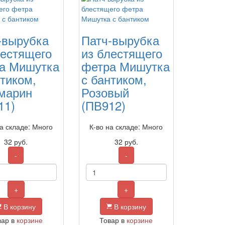
-вырубка
Патч-вырубка
лестящего
из блестящего
а Мишутка
фетра Мишутка
нтиком,
с бантиком,
марин
Розовый
11)
(ПВ912)
на складе: Много
К-во на складе: Много
32
руб.
32
руб.
-
-
+
+
В корзину
В корзину
вар в
корзине
Товар в
корзине