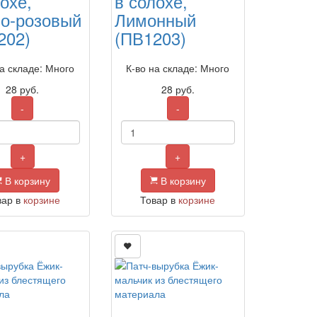
охе,
в солохе,
о-розовый
Лимонный
202)
(ПВ1203)
на складе: Много
К-во на складе: Много
28
руб.
28
руб.
-
-
+
+
В корзину
В корзину
вар в
корзине
Товар в
корзине