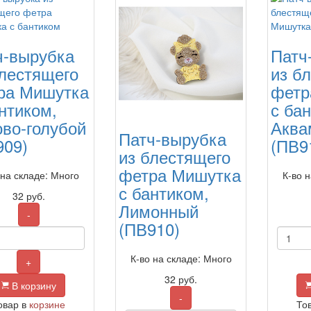
ч-вырубка
Патч
блестящего
из б
ра Мишутка
фетр
нтиком,
с ба
ово-голубой
Аква
Патч-вырубка
909)
(ПВ9
из блестящего
фетра Мишутка
 на складе: Много
К-во 
с бантиком,
32
руб.
Лимонный
-
(ПВ910)
К-во на складе: Много
+
32
руб.
В корзину
-
овар в
корзине
То