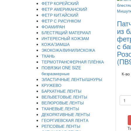
ФЕТР КОРЕЙСКИЙ
ФЕТР АМЕРИКАНСКИЙ
ФЕТР КИТАЙСКИЙ
ФЕТР С РИСУНКОМ
Пат
ФОАМИРАН
из 
БЛЕСТЯЩИЙ МАТЕРИАЛ
фет
ИНТЕРЕСНЫЙ КОЖЗАМ
с ба
КОЖА/ЗАМША
ЭКОКОЖА/ВИНИЛИСКОЖА
Роз
ТКАНЬ
(ПВ
ТЕРМОТРАНСФЕРНАЯ ПЛЁНКА
ПОВЯЗКИ ONE SIZE
безразмерные
К-во
ЭЛАСТИЧНЫЕ ЛЕНТЫ/ШНУРЫ
КРУЖЕВО
БАРХАТНЫЕ ЛЕНТЫ
ВЕЛЬВЕТОВЫЕ ЛЕНТЫ
ВЕЛЮРОВЫЕ ЛЕНТЫ
ТКАНЕВЫЕ ЛЕНТЫ
ДЕКОРАТИВНЫЕ ЛЕНТЫ
ГЕОРГИЕВСКАЯ ЛЕНТА
РЕПСОВЫЕ ЛЕНТЫ
Т