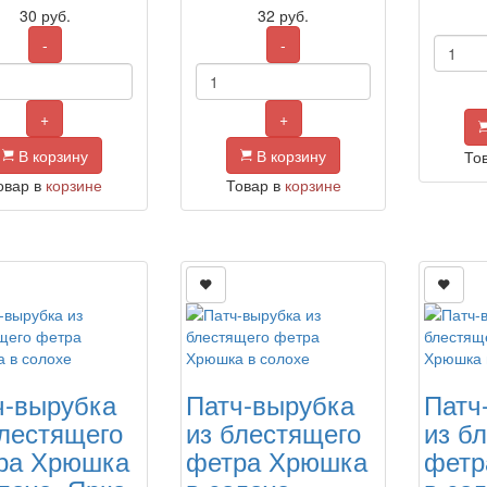
30
руб.
32
руб.
-
-
+
+
В корзину
В корзину
То
овар в
корзине
Товар в
корзине
ч-вырубка
Патч-вырубка
Патч
блестящего
из блестящего
из б
ра Хрюшка
фетра Хрюшка
фетр