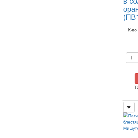
в со
ора
(ПВ
К-во
Т