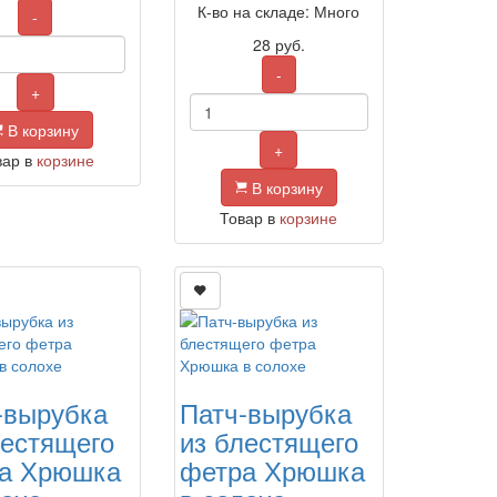
К-во на складе: Много
-
28
руб.
-
+
В корзину
+
вар в
корзине
В корзину
Товар в
корзине
-вырубка
Патч-вырубка
лестящего
из блестящего
а Хрюшка
фетра Хрюшка